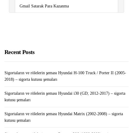
Gmail Satarak Para Kazanma
Pubg’ye En İyi Alternatif Oyunlar
Volkswagen Arıza Lambaları Anlamları
Recent Posts
Sigortaların ve rölelerin şeması Hyundai H-100 Truck / Porter II (2005-
2018) – sigorta kutusu şemaları
Sigortaların ve rölelerin şeması Hyundai i30 (GD; 2012-2017) – sigorta
kutusu şemaları
Sigortaların ve rölelerin şeması Hyundai Matrix (2002-2008) – sigorta
kutusu şemaları