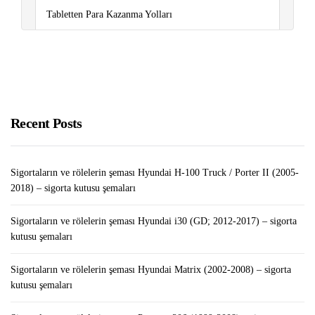
Tabletten Para Kazanma Yolları
Dolar Kazandıran Uygulamalar Nelerdir? 2022
LEGO Tower MOD APK v1.26.0 (Sınırsız
Para/Mücevher)
Recent Posts
Sigortaların ve rölelerin şeması Hyundai H-100 Truck / Porter II (2005-
2018) – sigorta kutusu şemaları
Sigortaların ve rölelerin şeması Hyundai i30 (GD; 2012-2017) – sigorta
kutusu şemaları
Sigortaların ve rölelerin şeması Hyundai Matrix (2002-2008) – sigorta
kutusu şemaları