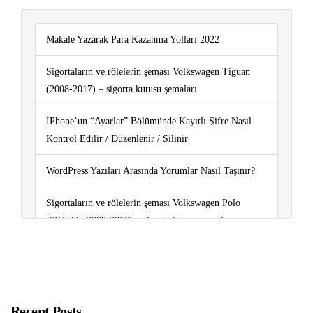
Makale Yazarak Para Kazanma Yolları 2022
Sigortaların ve rölelerin şeması Volkswagen Tiguan
(2008-2017) – sigorta kutusu şemaları
İPhone’un “Ayarlar” Bölümünde Kayıtlı Şifre Nasıl
Kontrol Edilir / Düzenlenir / Silinir
WordPress Yazıları Arasında Yorumlar Nasıl Taşınır?
Sigortaların ve rölelerin şeması Volkswagen Polo
(6R/mk5; 2009-2017) – sigorta kutusu şemaları
Getir Araba Kurye Nedir? Başvuru Nasıl Yapılır?
Sigortaların ve rölelerin şeması Peugeot Boxer (2006-
2018) – sigorta kutusu şemaları
Recent Posts