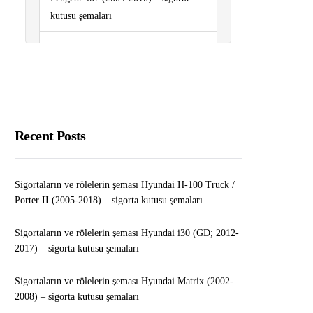
kutusu şemaları
Sigortaların ve rölelerin şeması
Hyundai i30 (GD; 2012-2017) –
sigorta kutusu şemaları
Sigortaların ve rölelerin şeması
Renault Kangoo II (2007-2020) –
Recent Posts
sigorta kutusu şemaları
Kredi Notu Nedir, Nasıl Yükselir?
Sigortaların ve rölelerin şeması Hyundai H-100 Truck /
Porter II (2005-2018) – sigorta kutusu şemaları
Volkswagen Arıza Lambaları
Anlamları
Sigortaların ve rölelerin şeması Hyundai i30 (GD; 2012-
2017) – sigorta kutusu şemaları
Sigortaların ve rölelerin şeması Hyundai Matrix (2002-
2008) – sigorta kutusu şemaları