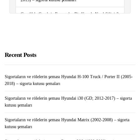
Gmail’de Gereksiz E-postalar Bir Kerede Nasıl Silinir?
￼￼
Sigortaların ve rölelerin şeması Volkswagen Polo
(6R/mk5; 2009-2017) – sigorta kutusu şemaları
Recent Posts
WordPress’te Kategoriye Özel Widget’lar Nasıl
Eklenir?
Sigortaların ve rölelerin şeması Hyundai H-100 Truck / Porter II (2005-
2018) – sigorta kutusu şemaları
Sigortaların ve rölelerin şeması Hyundai i30 (GD; 2012-2017) – sigorta
kutusu şemaları
Sigortaların ve rölelerin şeması Hyundai Matrix (2002-2008) – sigorta
kutusu şemaları