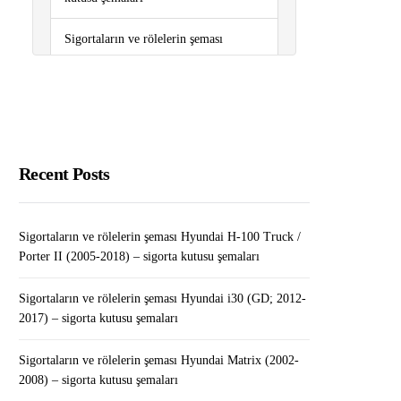
Sigortaların ve rölelerin şeması
Renault Clio III (2006-2012) – sigorta
kutusu şemaları
Sigortaların ve rölelerin şeması
Peugeot Partner (2008-2018) – sigorta
kutusu şemaları
Recent Posts
Sigortaların ve rölelerin şeması
Peugeot 308 (T7; 2007-2013) – sigorta
Sigortaların ve rölelerin şeması Hyundai H-100 Truck /
kutusu şemaları
Porter II (2005-2018) – sigorta kutusu şemaları
Evde Silgi Paketleme İş Fikri
Sigortaların ve rölelerin şeması Hyundai i30 (GD; 2012-
2017) – sigorta kutusu şemaları
Sigortaların ve rölelerin şeması Hyundai Matrix (2002-
2008) – sigorta kutusu şemaları