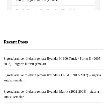
Google Cloud’da WordPress Nasıl Kurulur?
Kredi Notu Nedir, Nasıl Yükselir?
Overwatch 2 Beta’ya Nasıl Girilir?
Recent Posts
Sigortaların ve rölelerin şeması Hyundai H-100 Truck / Porter II (2005-
2018) – sigorta kutusu şemaları
Sigortaların ve rölelerin şeması Hyundai i30 (GD; 2012-2017) – sigorta
kutusu şemaları
Sigortaların ve rölelerin şeması Hyundai Matrix (2002-2008) – sigorta
kutusu şemaları