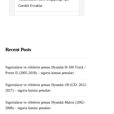
Gerekli Evraklar
Sigortaların ve rölelerin şeması
Peugeot 206 (1999-2008) – sigorta
kutusu şemaları
Sigortaların ve rölelerin şeması
Peugeot Partner (2008-2018) – sigorta
Recent Posts
kutusu şemaları
Sigortaların ve rölelerin şeması
Sigortaların ve rölelerin şeması Hyundai H-100 Truck /
Renault Sandero I (2008-2012) –
Porter II (2005-2018) – sigorta kutusu şemaları
sigorta kutusu şemaları
Sigortaların ve rölelerin şeması Hyundai i30 (GD; 2012-
2017) – sigorta kutusu şemaları
Tabletten Para Kazanma Yolları
Sigortaların ve rölelerin şeması Hyundai Matrix (2002-
2008) – sigorta kutusu şemaları