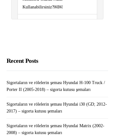
Kullanabilirsiniz?￼￼
Sigortaların ve rölelerin şeması
Volkswagen Polo (6R/mk5; 2009-
2017) – sigorta kutusu şemaları
WordPress’te Kategoriye Özel
Widget’lar Nasıl Eklenir?
Recent Posts
Sigortaların ve rölelerin şeması
Renault Fluence (2010-2018) – sigorta
Sigortaların ve rölelerin şeması Hyundai H-100 Truck /
kutusu şemaları
Porter II (2005-2018) – sigorta kutusu şemaları
İPhone’un “Ayarlar” Bölümünde
Sigortaların ve rölelerin şeması Hyundai i30 (GD; 2012-
2017) – sigorta kutusu şemaları
Kayıtlı Şifre Nasıl Kontrol Edilir /
Düzenlenir / Silinir
Sigortaların ve rölelerin şeması Hyundai Matrix (2002-
2008) – sigorta kutusu şemaları