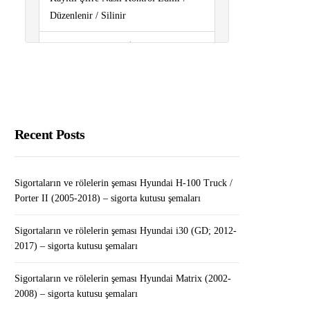
Düzenlenir / Silinir
Ses Yükseltici APK İndir
Sigortaların ve rölelerin şeması
Renault Clio III (2006-2012) – sigorta
kutusu şemaları
Recent Posts
Sigortaların ve rölelerin şeması
Renault Fluence (2010-2018) – sigorta
kutusu şemaları
Sigortaların ve rölelerin şeması Hyundai H-100 Truck /
Porter II (2005-2018) – sigorta kutusu şemaları
Sigortaların ve rölelerin şeması
Volkswagen Touareg (2011-2018) –
Sigortaların ve rölelerin şeması Hyundai i30 (GD; 2012-
2017) – sigorta kutusu şemaları
sigorta kutusu şemaları
Sigortaların ve rölelerin şeması Hyundai Matrix (2002-
2008) – sigorta kutusu şemaları