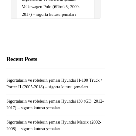
Volkswagen Polo (6R/mk5; 2009-
2017) – sigorta kutusu şemaları
Sigortaların ve rölelerin şeması
Peugeot Bipper (2008-2015) – sigorta
kutusu şemaları
Dogecoin’e (DOGE) Yatırım
Recent Posts
Yapmadan Önce Bilmeniz Gereken
Her Şey
Sigortaların ve rölelerin şeması Hyundai H-100 Truck /
Sigortaların ve rölelerin şeması
Porter II (2005-2018) – sigorta kutusu şemaları
Renault Mégane IV (2016-2019..) –
Sigortaların ve rölelerin şeması Hyundai i30 (GD; 2012-
sigorta kutusu şemaları
2017) – sigorta kutusu şemaları
Overwatch 2 Beta’ya Nasıl Girilir?
Sigortaların ve rölelerin şeması Hyundai Matrix (2002-
2008) – sigorta kutusu şemaları