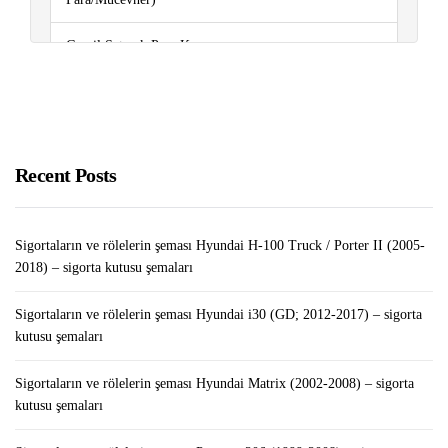
Gmail Satarak Para Kazanma
Metin 2 Oynayarak Para Kazanma Yolları
Sigortaların ve rölelerin şeması Renault Sandero I
(2008-2012) – sigorta kutusu şemaları
Recent Posts
Sigortaların ve rölelerin şeması Hyundai H-100 Truck / Porter II (2005-
2018) – sigorta kutusu şemaları
Sigortaların ve rölelerin şeması Hyundai i30 (GD; 2012-2017) – sigorta
kutusu şemaları
Sigortaların ve rölelerin şeması Hyundai Matrix (2002-2008) – sigorta
kutusu şemaları