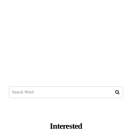
Dolap Uygulamasından Para Kazanmak
2022
Interested