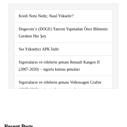
Kredi Notu Nedir, Nasıl Yükselir?
Dogecoin’e (DOGE) Yatırım Yapmadan Önce Bilmeniz
Gereken Her Şey
Ses Yükseltici APK İndir
Sigortaların ve rölelerin şeması Renault Kangoo II
(2007-2020) – sigorta kutusu şemaları
Sigortaların ve rölelerin şeması Volkswagen Crafter
(2007-2015) – sigorta kutusu şemaları
Sigortaların ve rölelerin şeması Peugeot 206 (1999-
2008) – sigorta kutusu şemaları
Metin 2 Oynayarak Para Kazanma Yolları
Recent Posts