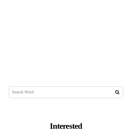
Makale Yazarak Para Kazanma Yolları
2022
Interested