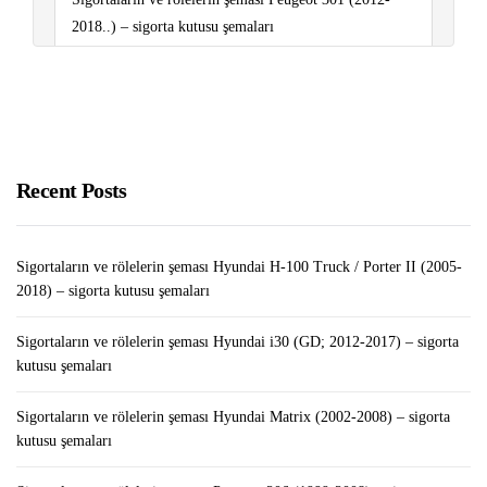
2018..) – sigorta kutusu şemaları
Sigortaların ve rölelerin şeması Volkswagen Polo
(6R/mk5; 2009-2017) – sigorta kutusu şemaları
Kredi Notu Nedir, Nasıl Yükselir?
Recent Posts
VW Transporter Alırken Nelere Dikkat Edilmeli?
Sigortaların ve rölelerin şeması Hyundai H-100 Truck / Porter II (2005-
2018) – sigorta kutusu şemaları
Sigortaların ve rölelerin şeması Hyundai i30 (GD; 2012-2017) – sigorta
kutusu şemaları
Sigortaların ve rölelerin şeması Hyundai Matrix (2002-2008) – sigorta
kutusu şemaları