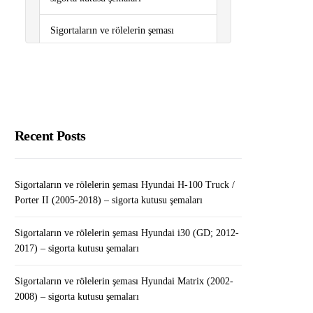
Sigortaların ve rölelerin şeması
Volkswagen Tiguan (2008-2017) –
sigorta kutusu şemaları
WordPress Yazıları Arasında Yorumlar
Nasıl Taşınır?
Recent Posts
Kredi Notu Nedir, Nasıl Yükselir?
Sigortaların ve rölelerin şeması
Sigortaların ve rölelerin şeması Hyundai H-100 Truck /
Renault Fluence (2010-2018) – sigorta
Porter II (2005-2018) – sigorta kutusu şemaları
kutusu şemaları
Sigortaların ve rölelerin şeması Hyundai i30 (GD; 2012-
2017) – sigorta kutusu şemaları
Sigortaların ve rölelerin şeması Hyundai Matrix (2002-
2008) – sigorta kutusu şemaları