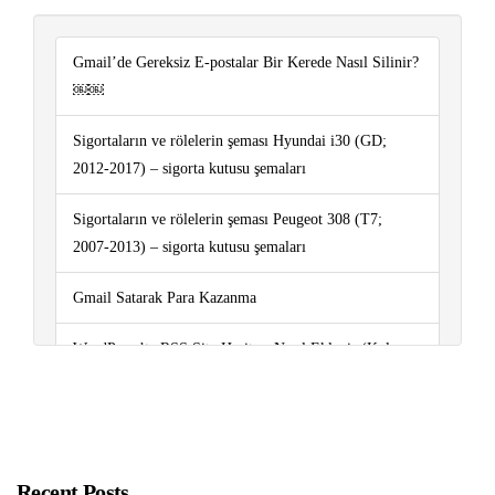
Gmail’de Gereksiz E-postalar Bir Kerede Nasıl Silinir?
￼￼
Sigortaların ve rölelerin şeması Hyundai i30 (GD;
2012-2017) – sigorta kutusu şemaları
Sigortaların ve rölelerin şeması Peugeot 308 (T7;
2007-2013) – sigorta kutusu şemaları
Gmail Satarak Para Kazanma
WordPress’te RSS Site Haritası Nasıl Eklenir (Kolay
Yol)
Sigortaların ve rölelerin şeması Volkswagen Polo
(6R/mk5; 2009-2017) – sigorta kutusu şemaları
Recent Posts