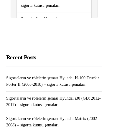
sigorta kutusu şemaları
Pazarda Satış Yapmak
Sigortaların ve rölelerin şeması
Peugeot 508 (2011-2017) – sigorta
kutusu şemaları
Recent Posts
Sigortaların ve rölelerin şeması
Volkswagen Polo (6R/mk5; 2009-
2017) – sigorta kutusu şemaları
Sigortaların ve rölelerin şeması Hyundai H-100 Truck /
Porter II (2005-2018) – sigorta kutusu şemaları
Sigortaların ve rölelerin şeması Hyundai i30 (GD; 2012-
2017) – sigorta kutusu şemaları
Sigortaların ve rölelerin şeması Hyundai Matrix (2002-
2008) – sigorta kutusu şemaları