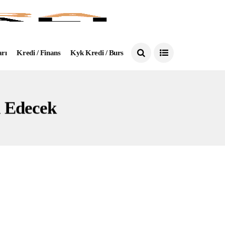
arı
Kredi / Finans
Kyk Kredi / Burs
l Edecek