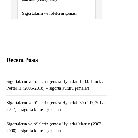
Sigortaların ve rölelerin şeması
Hyundai i30 (GD; 2012-2017) –
sigorta kutusu şemaları
Android 12 ile Gelen Özellikler
Nelerdir?
Recent Posts
Türkiye’nin En Çok Satılan Telefon
Markaları
Sigortaların ve rölelerin şeması Hyundai H-100 Truck /
Sigortaların ve rölelerin şeması
Porter II (2005-2018) – sigorta kutusu şemaları
Peugeot 308 (T7; 2007-2013) – sigorta
kutusu şemaları
Sigortaların ve rölelerin şeması Hyundai i30 (GD; 2012-
2017) – sigorta kutusu şemaları
Sigortaların ve rölelerin şeması Hyundai Matrix (2002-
2008) – sigorta kutusu şemaları