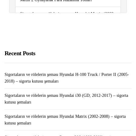
Sigortaların ve rölelerin şeması Hyundai Matrix (2002-
2008) – sigorta kutusu şemaları
Bilgisayarınızda Hemen Silinmesi Gereken “Gereksiz
Uygulamalar”
Recent Posts
VW Transporter Alırken Nelere Dikkat Edilmeli?
Sigortaların ve rölelerin şeması Hyundai H-100 Truck / Porter II (2005-
2018) – sigorta kutusu şemaları
Sigortaların ve rölelerin şeması Hyundai i30 (GD; 2012-2017) – sigorta
kutusu şemaları
Sigortaların ve rölelerin şeması Hyundai Matrix (2002-2008) – sigorta
kutusu şemaları