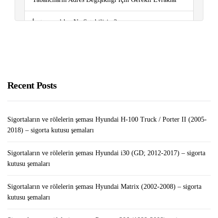
İnstagram’dan Ne Satabilirim?
Google Cloud’da WordPress Nasıl Kurulur?
Sigortaların ve rölelerin şeması Peugeot 301 (2012-
2018..) – sigorta kutusu şemaları
Recent Posts
Sigortaların ve rölelerin şeması Hyundai H-100 Truck / Porter II (2005-
2018) – sigorta kutusu şemaları
Sigortaların ve rölelerin şeması Hyundai i30 (GD; 2012-2017) – sigorta
kutusu şemaları
Sigortaların ve rölelerin şeması Hyundai Matrix (2002-2008) – sigorta
kutusu şemaları