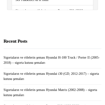
Sigortaların ve rölelerin şeması Peugeot 301 (2012-
2018..) – sigorta kutusu şemaları
Sigortaların ve rölelerin şeması Volkswagen Touareg
(2011-2018) – sigorta kutusu şemaları
Recent Posts
LEGO Tower MOD APK v1.26.0 (Sınırsız
Para/Mücevher)
Sigortaların ve rölelerin şeması Hyundai H-100 Truck / Porter II (2005-
2018) – sigorta kutusu şemaları
Sigortaların ve rölelerin şeması Hyundai i30 (GD; 2012-2017) – sigorta
kutusu şemaları
Sigortaların ve rölelerin şeması Hyundai Matrix (2002-2008) – sigorta
kutusu şemaları