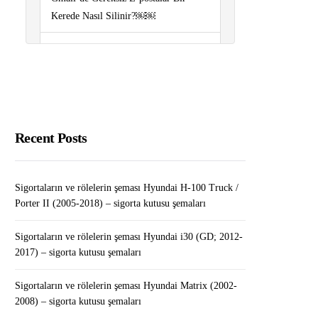
Kerede Nasıl Silinir?￼￼
VW Transporter Alırken Nelere Dikkat
Edilmeli?
Sigortaların ve rölelerin şeması
Volkswagen Touareg (2011-2018) –
sigorta kutusu şemaları
Recent Posts
Sigortaların ve rölelerin şeması
Peugeot Boxer (2006-2018) – sigorta
Sigortaların ve rölelerin şeması Hyundai H-100 Truck /
kutusu şemaları
Porter II (2005-2018) – sigorta kutusu şemaları
Sigortaların ve rölelerin şeması
Sigortaların ve rölelerin şeması Hyundai i30 (GD; 2012-
2017) – sigorta kutusu şemaları
Renault Megane II (2003-2009) –
sigorta kutusu şemaları
Sigortaların ve rölelerin şeması Hyundai Matrix (2002-
2008) – sigorta kutusu şemaları