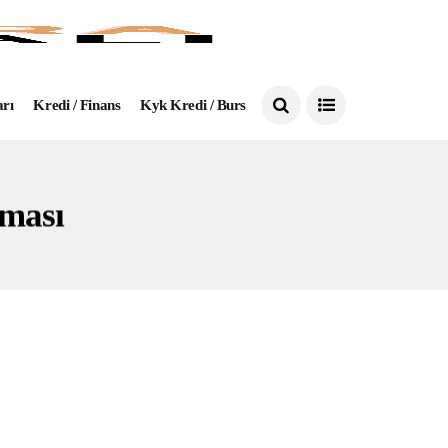
arı
Kredi / Finans
Kyk Kredi / Burs
ması