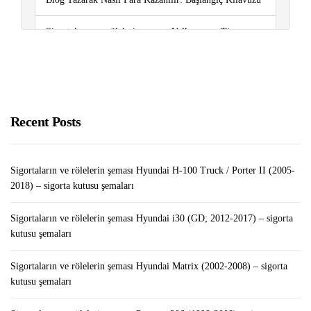
Sigortaların ve rölelerin şeması Volkswagen Tiguan
(2008-2017) – sigorta kutusu şemaları
Sigortaların ve rölelerin şeması Peugeot 5008 (2009-
2016) – sigorta kutusu şemaları
Recent Posts
İPhone’un “Ayarlar” Bölümünde Kayıtlı Şifre Nasıl
Kontrol Edilir / Düzenlenir / Silinir
Sigortaların ve rölelerin şeması Hyundai H-100 Truck / Porter II (2005-
2018) – sigorta kutusu şemaları
Sigortaların ve rölelerin şeması Hyundai i30 (GD; 2012-2017) – sigorta
kutusu şemaları
Sigortaların ve rölelerin şeması Hyundai Matrix (2002-2008) – sigorta
kutusu şemaları