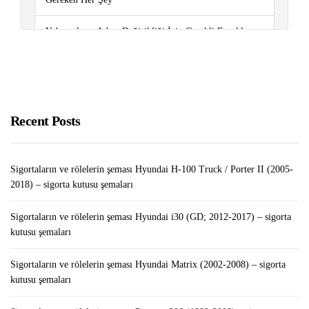
Yabancıların Adres Değişikliği İçin Gerekli Evraklar
Sigortaların ve rölelerin şeması Peugeot Boxer (2006-
2018) – sigorta kutusu şemaları
Tabletten Para Kazanma Yolları
Recent Posts
Sigortaların ve rölelerin şeması Hyundai H-100 Truck / Porter II (2005-
2018) – sigorta kutusu şemaları
Sigortaların ve rölelerin şeması Hyundai i30 (GD; 2012-2017) – sigorta
kutusu şemaları
Sigortaların ve rölelerin şeması Hyundai Matrix (2002-2008) – sigorta
kutusu şemaları