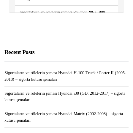
Sigortaların ve rölelerin şeması Peugeot 206 (1999-
2008) – sigorta kutusu şemaları
Google Cloud’da WordPress Nasıl Kurulur?
Recent Posts
Sigortaların ve rölelerin şeması Hyundai H-100 Truck / Porter II (2005-
2018) – sigorta kutusu şemaları
Sigortaların ve rölelerin şeması Hyundai i30 (GD; 2012-2017) – sigorta
kutusu şemaları
Sigortaların ve rölelerin şeması Hyundai Matrix (2002-2008) – sigorta
kutusu şemaları