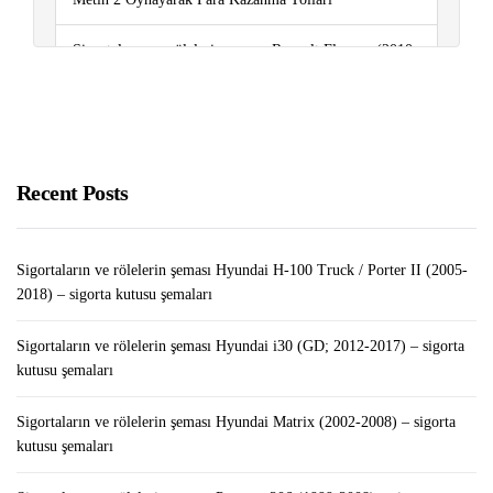
Sigortaların ve rölelerin şeması Renault Fluence (2010-
2018) – sigorta kutusu şemaları
Google Cloud’da WordPress Nasıl Kurulur?
Bilgisayarınızda Hemen Silinmesi Gereken “Gereksiz
Recent Posts
Uygulamalar”
Sigortaların ve rölelerin şeması Hyundai H-100 Truck / Porter II (2005-
2018) – sigorta kutusu şemaları
Sigortaların ve rölelerin şeması Hyundai i30 (GD; 2012-2017) – sigorta
kutusu şemaları
Sigortaların ve rölelerin şeması Hyundai Matrix (2002-2008) – sigorta
kutusu şemaları