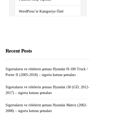
WordPress’te Kategoriye Özel
Widget’lar Nasıl Eklenir?
Yabancıların Adres Değişikliği İçin
Gerekli Evraklar
Sigortaların ve rölelerin şeması
Recent Posts
Volkswagen Polo (6R/mk5; 2009-
2017) – sigorta kutusu şemaları
Sigortaların ve rölelerin şeması Hyundai H-100 Truck /
WordPress’te RSS Site Haritası Nasıl
Porter II (2005-2018) – sigorta kutusu şemaları
Eklenir (Kolay Yol)
Sigortaların ve rölelerin şeması Hyundai i30 (GD; 2012-
2017) – sigorta kutusu şemaları
Sigortaların ve rölelerin şeması Hyundai Matrix (2002-
2008) – sigorta kutusu şemaları