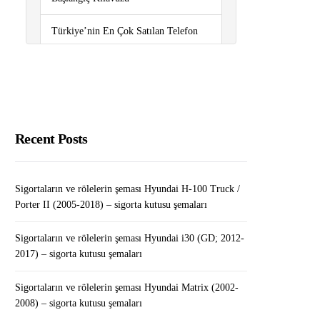
Türkiye’nin En Çok Satılan Telefon
Markaları
Sigortaların ve rölelerin şeması
Volkswagen Crafter (2007-2015) –
sigorta kutusu şemaları
Recent Posts
Gmail’de Gereksiz E-postalar Bir
Kerede Nasıl Silinir?￼￼
Sigortaların ve rölelerin şeması Hyundai H-100 Truck /
Sigortaların ve rölelerin şeması
Porter II (2005-2018) – sigorta kutusu şemaları
Volkswagen Touareg (2011-2018) –
sigorta kutusu şemaları
Sigortaların ve rölelerin şeması Hyundai i30 (GD; 2012-
2017) – sigorta kutusu şemaları
Sigortaların ve rölelerin şeması Hyundai Matrix (2002-
2008) – sigorta kutusu şemaları