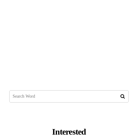
Yabancıların Adres Değişikliği İçin Gerekli
Evraklar
Interested