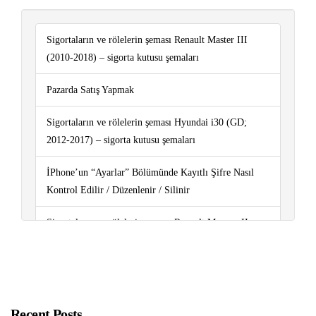
Sigortaların ve rölelerin şeması Renault Master III
(2010-2018) – sigorta kutusu şemaları
Pazarda Satış Yapmak
Sigortaların ve rölelerin şeması Hyundai i30 (GD;
2012-2017) – sigorta kutusu şemaları
İPhone’un “Ayarlar” Bölümünde Kayıtlı Şifre Nasıl
Kontrol Edilir / Düzenlenir / Silinir
Sigortaların ve rölelerin şeması Renault Megane II
(2003-2009) – sigorta kutusu şemaları
Sigortaların ve rölelerin şeması Renault Mégane IV
(2016-2019..) – sigorta kutusu şemaları
Recent Posts