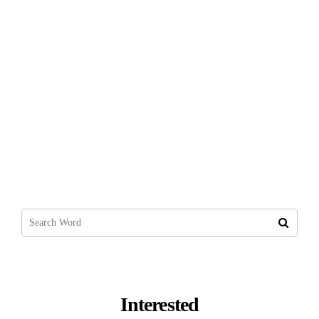
Yabancıların Adres Değişikliği İçin Gerekli
Evraklar
Interested