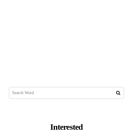
Makale Yazarak Para Kazanma Yolları
2022
Interested