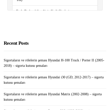
Evde Besleyebileceğiniz Kedi Cinsleri
Sigortaların ve rölelerin şeması Peugeot 206 (1999-
2008) – sigorta kutusu şemaları
Sigortaların ve rölelerin şeması Renault Captur (2013-
Recent Posts
2019..) – sigorta kutusu şemaları
Sigortaların ve rölelerin şeması Hyundai H-100 Truck / Porter II (2005-
2018) – sigorta kutusu şemaları
Sigortaların ve rölelerin şeması Hyundai i30 (GD; 2012-2017) – sigorta
kutusu şemaları
Sigortaların ve rölelerin şeması Hyundai Matrix (2002-2008) – sigorta
kutusu şemaları