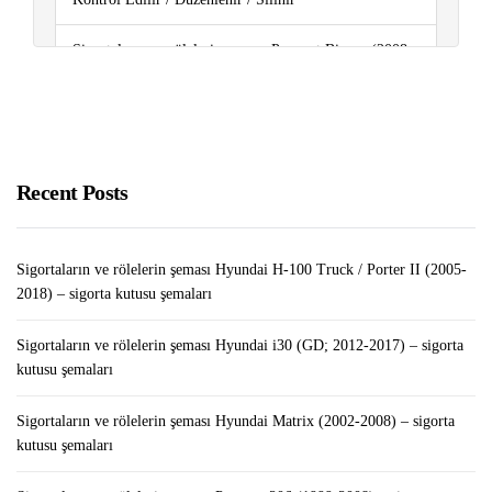
Sigortaların ve rölelerin şeması Peugeot Bipper (2008-
2015) – sigorta kutusu şemaları
Blog Yazarak Nasıl Para Kazanılır: Başlangıç ​​Kılavuzu
Bilgisayarınızda Hemen Silinmesi Gereken “Gereksiz
Recent Posts
Uygulamalar”
Sigortaların ve rölelerin şeması Hyundai H-100 Truck / Porter II (2005-
2018) – sigorta kutusu şemaları
Sigortaların ve rölelerin şeması Hyundai i30 (GD; 2012-2017) – sigorta
kutusu şemaları
Sigortaların ve rölelerin şeması Hyundai Matrix (2002-2008) – sigorta
kutusu şemaları