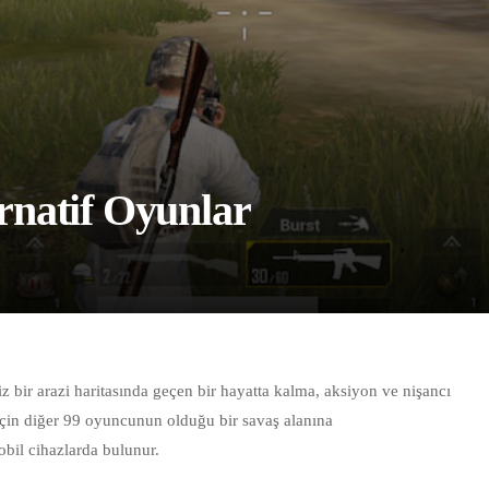
rnatif Oyunlar
 bir arazi haritasında geçen bir hayatta kalma, aksiyon ve nişancı
in diğer 99 oyuncunun olduğu bir savaş alanına
bil cihazlarda bulunur.