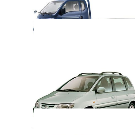
Sigortaların Ve Rölelerin Şeması
Hyundai H-100 Truck / Porter II
(2005-2018) – Sigorta Kutusu
Şemaları
Sigortaların Ve Rölelerin Şeması
Hyundai Matrix (2002-2008) –
Sigorta Kutusu Şemaları