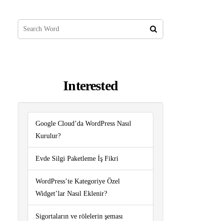
Interested
Google Cloud’da WordPress Nasıl
Kurulur?
Evde Silgi Paketleme İş Fikri
WordPress’te Kategoriye Özel
Widget’lar Nasıl Eklenir?
Sigortaların ve rölelerin şeması