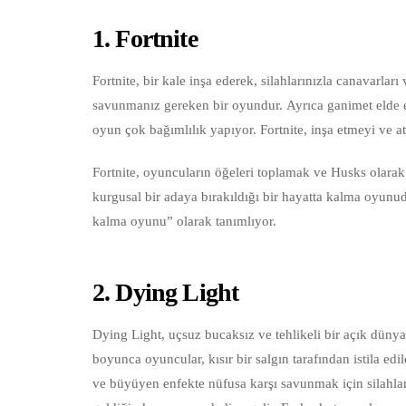
1. Fortnite
Fortnite, bir kale inşa ederek, silahlarınızla canavarl
savunmanız gereken bir oyundur. Ayrıca ganimet elde et
oyun çok bağımlılık yapıyor. Fortnite, inşa etmeyi ve a
Fortnite, oyuncuların öğeleri toplamak ve Husks olarak
kurgusal bir adaya bırakıldığı bir hayatta kalma oyunu
kalma oyunu” olarak tanımlıyor.
2.
Dying Light
Dying Light, uçsuz bucaksız ve tehlikeli bir açık dün
boyunca oyuncular, kısır bir salgın tarafından istila ed
ve büyüyen enfekte nüfusa karşı savunmak için silahlar ü