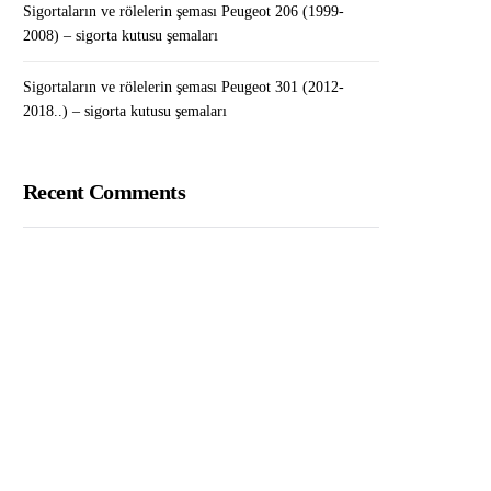
Sigortaların ve rölelerin şeması Peugeot 206 (1999-
2008) – sigorta kutusu şemaları
Sigortaların ve rölelerin şeması Peugeot 301 (2012-
2018..) – sigorta kutusu şemaları
Recent Comments