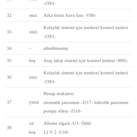
-J393-
32
otuz
Arka temiz hava fanı -V80-
Kolaylık sistemi için merkezi kontrol ünitesi
33
otuz
-J393-
34
–
atfedilmemiş
35
beş
Araç takip sistemi için kontrol ünitesi -J895-
Kolaylık sistemi için merkezi kontrol ünitesi
36
otuz
-J393-
Hesap makinesi
37
yirmi
otomatik şanzıman -J217- hidrolik şanzıman
pompa rölesi -J510-
on
Allume sigara -U1- Ödül
38
beş
12 V 2 -U18-