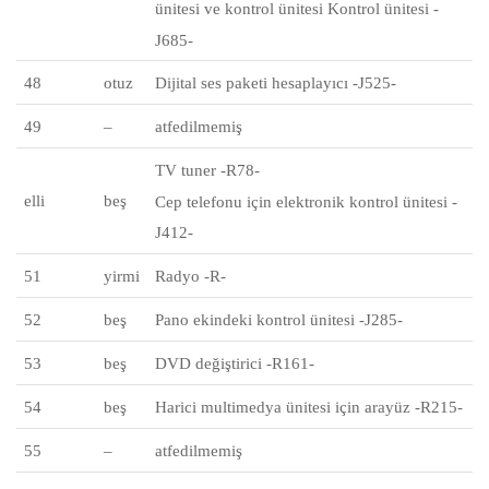
ünitesi ve kontrol ünitesi Kontrol ünitesi -
J685-
48
otuz
Dijital ses paketi hesaplayıcı -J525-
49
–
atfedilmemiş
TV tuner -R78-
elli
beş
Cep telefonu için elektronik kontrol ünitesi -
J412-
51
yirmi
Radyo -R-
52
beş
Pano ekindeki kontrol ünitesi -J285-
53
beş
DVD değiştirici -R161-
54
beş
Harici multimedya ünitesi için arayüz -R215-
55
–
atfedilmemiş