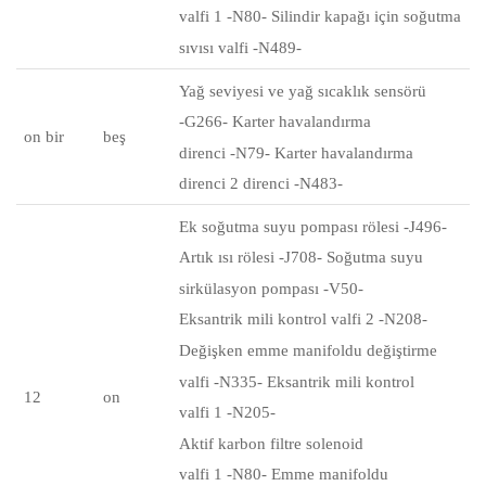
valfi
1 -N80-
Silindir kapağı için
soğutma
sıvısı
valfi -N489-
Yağ seviyesi ve yağ sıcaklık sensörü
-G266- Karter havalandırma
on bir
beş
direnci -N79- Karter havalandırma
direnci 2 direnci -N483-
Ek soğutma suyu pompası rölesi -J496-
Artık ısı
rölesi -J708-
Soğutma suyu
sirkülasyon pompası
-V50-
Eksantrik mili kontrol valfi 2 -N208-
Değişken emme manifoldu
değiştirme
valfi
-N335- Eksantrik mili kontrol
12
on
valfi 1 -N205-
Aktif karbon filtre solenoid
valfi
1 -N80-
Emme manifoldu