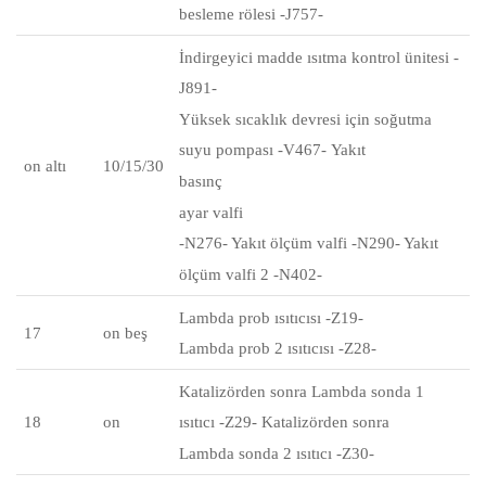
besleme rölesi -J757-
İndirgeyici madde ısıtma kontrol ünitesi -
J891-
Yüksek sıcaklık devresi için
soğutma
suyu
pompası -V467-
Yakıt
on altı
10/15/30
basınç
ayar valfi
-N276- Yakıt ölçüm valfi -N290- Yakıt
ölçüm valfi 2 -N402-
Lambda prob ısıtıcısı -Z19-
17
on beş
Lambda prob 2 ısıtıcısı -Z28-
Katalizörden sonra Lambda sonda 1
18
on
ısıtıcı -Z29- Katalizörden sonra
Lambda sonda 2 ısıtıcı -Z30-