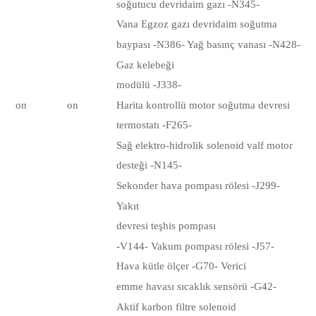
soğutucu devridaim gazı -N345-
Vana Egzoz gazı devridaim soğutma
baypası -N386- Yağ basınç vanası -N428-
Gaz kelebeği
modülü
-J338-
on
on
Harita kontrollü motor soğutma devresi
termostatı -F265-
Sağ elektro-hidrolik
solenoid valf
motor
desteği -N145-
Sekonder hava pompası rölesi -J299-
Yakıt
devresi teşhis pompası
-V144- Vakum
pompası rölesi
-J57-
Hava kütle ölçer -G70- Verici
emme havası sıcaklık sensörü -G42-
Aktif karbon filtre solenoid