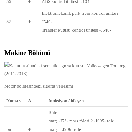
56
40
ABS kontrol ünitesi -J104-
Elektromekanik park freni kontrol ünitesi -
57
40
J540-
Transfer kutusu kontrol ünitesi -J646-
Makine Bölümü
Motor bölmesindeki sigorta yerleşimi
Numara.
A
fonksiyon / bileşen
Röle
marş -J53- marş rölesi 2 -J695- röle
bir
40
marş 1-J906- röle