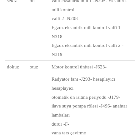
sekiz
on
valfi eksantrik mili 1 -N205- Eksantrik
mili kontrol
valfi 2 -N208-
Egzoz eksantrik mili kontrol valfi 1 –
N318 –
Egzoz eksantrik mili kontrol valfi 2 -
N319-
dokuz
otuz
Motor kontrol ünitesi -J623-
Radyatör fanı -J293- hesaplayıcı
hesaplayıcı
otomatik ön ısıtma periyodu -J179-
ilave suya pompa rölesi -J496- anahtar
lambaları
durur -F-
vana ters çevirme