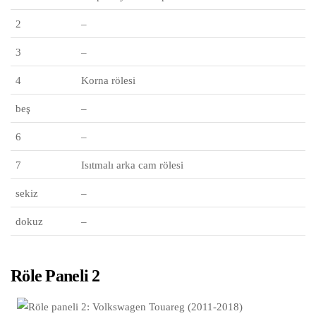
2
–
3
–
4
Korna rölesi
beş
–
6
–
7
Isıtmalı arka cam rölesi
sekiz
–
dokuz
–
Röle Paneli 2