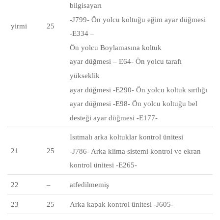
bilgisayarı
-J799- Ön yolcu koltuğu eğim ayar düğmesi
yirmi
25
-E334 –
Ön
yolcu
Boylamasına koltuk
ayar düğmesi – E64- Ön yolcu tarafı
yükseklik
ayar düğmesi -E290- Ön yolcu koltuk sırtlığı
ayar düğmesi -E98- Ön yolcu koltuğu bel
desteği ayar düğmesi -E177-
Isıtmalı arka koltuklar kontrol ünitesi
21
25
-J786- Arka klima sistemi
kontrol
ve ekran
kontrol ünitesi -E265-
22
–
atfedilmemiş
23
25
Arka kapak kontrol ünitesi -J605-