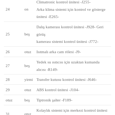
Climatronic kontrol ünitesi -J255-
24
on
Arka klima sistemi için
kontrol
ve gösterge
ünitesi -E265-
Dalış kamerası kontrol ünitesi -J928- Geri
25
beş
görüş
kamerası sistemi kontrol ünitesi -J772-
26
otuz
Isıtmalı arka cam rölesi -J9-
Yedek su ısıtıcısı için uzaktan kumanda
27
beş
alıcısı -R149-
28
yirmi
Transfer kutusu kontrol ünitesi -J646-
29
otuz
ABS kontrol ünitesi -J104-
otuz
beş
Tiptronik şalter -F189-
Kolaylık sistemi için merkezi kontrol ünitesi
31
otuz