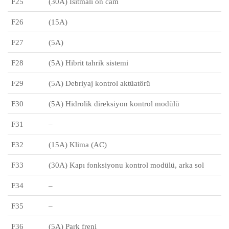
F25
(30A) Isıtmalı ön cam
F26
(15A)
F27
(5A)
F28
(5A) Hibrit tahrik sistemi
F29
(5A) Debriyaj kontrol aktüatörü
F30
(5A) Hidrolik direksiyon kontrol modülü
F31
–
F32
(15A) Klima (AC)
F33
(30A) Kapı fonksiyonu kontrol modülü, arka sol
F34
–
F35
–
F36
(5A) Park freni