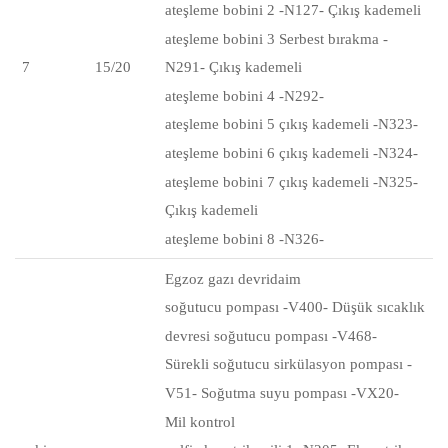
ateşleme bobini 2 -N127- Çıkış kademeli
ateşleme bobini 3 Serbest bırakma -
7
15/20
N291-
Çıkış
kademeli
ateşleme bobini 4 -N292-
ateşleme bobini 5 çıkış kademeli -N323-
ateşleme bobini 6 çıkış kademeli -N324-
ateşleme bobini 7 çıkış kademeli -N325-
Çıkış kademeli
ateşleme bobini 8 -N326-
Egzoz gazı devridaim
soğutucu pompası -V400- Düşük sıcaklık
devresi soğutucu pompası -V468-
Sürekli soğutucu sirkülasyon pompası -
V51- Soğutma suyu pompası -VX20-
Mil kontrol