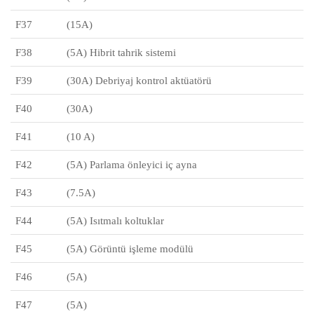
F37
(15A)
F38
(5A) Hibrit tahrik sistemi
F39
(30A) Debriyaj kontrol aktüatörü
F40
(30A)
F41
(10 A)
F42
(5A) Parlama önleyici iç ayna
F43
(7.5A)
F44
(5A) Isıtmalı koltuklar
F45
(5A) Görüntü işleme modülü
F46
(5A)
F47
(5A)