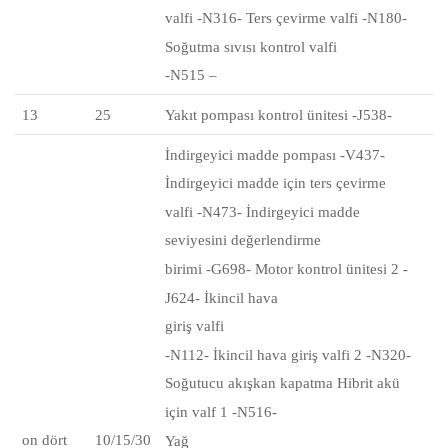
valfi -N316- Ters çevirme valfi -N180-
Soğutma sıvısı kontrol valfi
-N515 –
13
25
Yakıt pompası kontrol ünitesi -J538-
İndirgeyici madde pompası -V437-
İndirgeyici madde için ters çevirme
valfi
-N473-
İndirgeyici madde
seviyesini değerlendirme
birimi
-G698-
Motor kontrol ünitesi 2 -
J624-
İkincil hava
giriş valfi
-N112- İkincil hava giriş valfi 2 -N320-
Soğutucu akışkan
kapatma
Hibrit akü
için valf 1 -N516-
on dört
10/15/30
Yağ