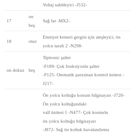
Voltaj sabitleyici -J532-
on
17
Sağ far -MX2-
beş
Emniyet kemeri gergisi için ateşleyici, ön
18
otuz
yolcu tarafı 2 -N298-
Tiptronic şalter
-F189- Çok fonksiyonlu şalter
on dokuz
beş
-F125- Otomatik şanzıman kontrol ünitesi -
J217-
Ön yolcu koltuğu konum bilgisayarı -J720-
Ön yolcu koltuğundaki
valf ünitesi 1 -N477- Çok konturlu
ön yolcu koltuğu bilgisayarı
-J872- Sağ ön koltuk havalandırma