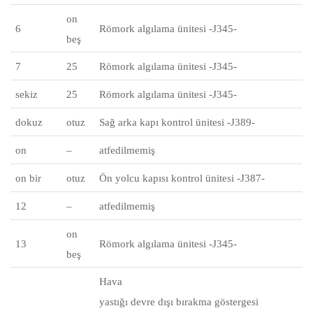
on
6
Römork algılama ünitesi -J345-
beş
7
25
Römork algılama ünitesi -J345-
sekiz
25
Römork algılama ünitesi -J345-
dokuz
otuz
Sağ arka kapı kontrol ünitesi -J389-
on
–
atfedilmemiş
on bir
otuz
Ön yolcu kapısı kontrol ünitesi -J387-
12
–
atfedilmemiş
on
13
Römork algılama ünitesi -J345-
beş
Hava
yastığı devre dışı bırakma göstergesi