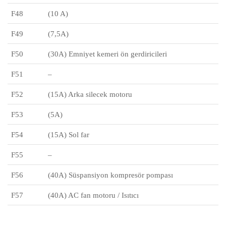
F48
(10 A)
F49
(7,5A)
F50
(30A) Emniyet kemeri ön gerdiricileri
F51
–
F52
(15A) Arka silecek motoru
F53
(5A)
F54
(15A) Sol far
F55
–
F56
(40A) Süspansiyon kompresör pompası
F57
(40A) AC fan motoru / Isıtıcı