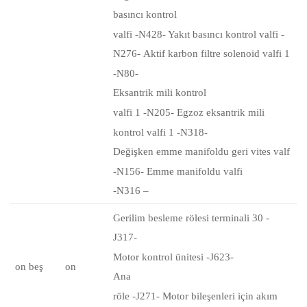
basıncı kontrol
valfi
-N428- Yakıt basıncı kontrol
valfi
-
N276-
Aktif karbon filtre solenoid valfi 1
-N80-
Eksantrik mili kontrol
valfi
1 -N205-
Egzoz eksantrik mili
kontrol valfi 1 -N318-
Değişken emme manifoldu geri vites valf
-N156- Emme manifoldu valfi
-N316 –
Gerilim besleme rölesi terminali 30 -
J317-
Motor kontrol ünitesi -J623-
on beş
on
Ana
röle
-J271-
Motor bileşenleri için akım