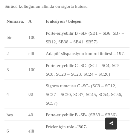
Sürücü koltuğunun altında ön sigorta kutusu
Numara.
A
fonksiyon / bileşen
Porte-eriyebilir B -SB- (SB1 – SB6, SB7 –
bir
100
SB12, SB38 – SB41, SB57)
2
elli
Adaptif süspansiyon kontrol ünitesi -J197-
Porte-eriyebilir C -SC- (SCI – SC4, SC5 –
3
100
SC8, SC20 – SC23, SC24 – SC26)
Sigorta tutucusu C -SC- (SC9 – SC12,
4
80
SC27 – SC30, SC37, SC45, SC54, SC56,
SC57)
beş
40
Porte-eriyebilir B -SB- (SB33 – SB36)
Prizler için röle -J807-
6
elli