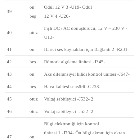
on
Ödül 12 V 3 -U19- Ödül
39
beş
12 V 4 -U20-
Fişli DC / AC dönüştürücü, 12 V – 230 V -
40
otuz
U13-
41
on
Harici ses kaynakları için Bağlantı 2 -R231-
42
beş
Römork algılama ünitesi -J345-
43
on
Aks diferansiyel kilidi kontrol ünitesi -J647-
44
beş
Hava kalitesi sensörü -G238-
45
otuz
Voltaj sabitleyici -J532- 2
46
otuz
Voltaj sabitleyici -J532- 2
Bilgi elektroniği için kontrol
ünitesi
1 -J794-
Ön bilgi ekranı için ekran
47
on