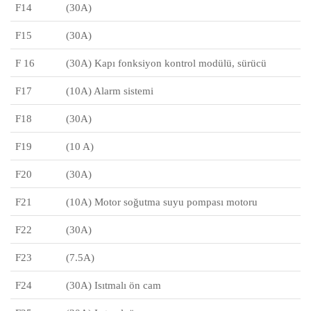
F14
(30A)
F15
(30A)
F 16
(30A) Kapı fonksiyon kontrol modülü, sürücü
F17
(10A) Alarm sistemi
F18
(30A)
F19
(10 A)
F20
(30A)
F21
(10A) Motor soğutma suyu pompası motoru
F22
(30A)
F23
(7.5A)
F24
(30A) Isıtmalı ön cam