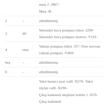
marş 2 -J907-
Marş -B-
2
–
atfedilmemiş
Sekonder hava pompası
rölesi
-J299-
3
40
Sekonder hava pompası motoru -V101-
Vakum pompası
rölesi
-J57- Fren servosu
4
otuz
vakum pompası -V469-
beş
–
atfedilmemiş
6
–
atfedilmemiş
Yakıt
basıncı
ayar valfi -N276- Yakıt
ölçüm valfi -N290-
Çıkış kademeli ateşleme bobini 1 -N70-
Çıkış kademeli