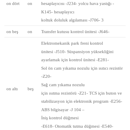
on dört
on
hesaplayıcısı -J234- yolcu hava yastığı -
K145- hesaplayıcı
koltuk doluluk algılaması -J706- 3
on beş
on
Transfer kutusu kontrol ünitesi -J646-
Elektromekanik park freni kontrol
ünitesi
-J510-
Süspansiyon yüksekliğini
ayarlamak için
kontrol
ünitesi
-E281-
Sol ön cam yıkama nozulu için ısıtıcı rezistör
-Z20-
Sağ cam
yıkama nozulu
on altı
beş
için
ısıtma
rezistörü -Z21-
TCS için buton ve
stabilizasyon için elektronik program -E256-
ABS
bilgisayar
-J 104 –
İniş kontrol düğmesi
-E618- Otomatik
tutma düğmesi
-E540-