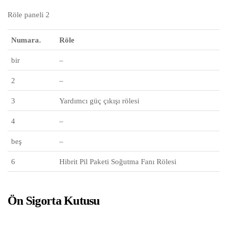
Röle paneli 2
Numara.
Röle
bir
–
2
–
3
Yardımcı güç çıkışı rölesi
4
–
beş
–
6
Hibrit Pil Paketi Soğutma Fanı Rölesi
Ön Sigorta Kutusu