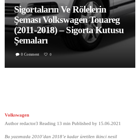
Sigortaların Ve Rölelerin
Şeması Volkswagen Touareg
(2011-2018) – Sigorta Kutusu
Şemaları
0 Comment
0
Volkswagen
Author
redactor3
Reading
13 min
Published by
15.06.2021
Bu yazımızda 2010’dan 2018’e kadar üretilen ikinci nesil