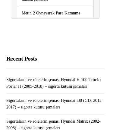
Metin 2 Oynayarak Para Kazanma
Yolları
LEGO Tower MOD APK v1.26.0
(Sınırsız Para/Mücevher)
Sigortaların ve rölelerin şeması
Recent Posts
Renault Sandero I (2008-2012) –
sigorta kutusu şemaları
Sigortaların ve rölelerin şeması Hyundai H-100 Truck /
Sigortaların ve rölelerin şeması
Porter II (2005-2018) – sigorta kutusu şemaları
Peugeot Partner (2008-2018) – sigorta
kutusu şemaları
Sigortaların ve rölelerin şeması Hyundai i30 (GD; 2012-
2017) – sigorta kutusu şemaları
Sigortaların ve rölelerin şeması Hyundai Matrix (2002-
2008) – sigorta kutusu şemaları