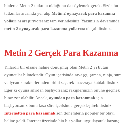
binlerce Metin 2 tutkunu olduğunu da söylemek gerek. Sizde bu
tutkunlar arasında yer alıp
Metin 2 oynayarak para kazanma
yolları
nı araştırıyorsanız tam yerindesiniz. Yazımızın devamında
metin 2 oynayarak para kazanma yolları
na ulaşabilirsiniz.
Metin 2 Gerçek Para Kazanma
Yıllardır bir efsane haline dönüşmüş olan Metin 2’yi bütün
oyuncular bilmektedir. Oyun içerisinde savaşçı, şaman, ninja, sura
ve lycan karakterlerinden birini seçerek maceraya katılabilirsiniz.
Eğer ki oyuna sıfırdan başlıyorsanız rakiplerinizin önüne geçmek
biraz zor olabilir. Ancak,
oyundan para kazanmak
için
başlıyorsanız bunu kısa süre içerisinde gerçekleştirebilirsiniz.
İnternetten para kazanmak
son dönemlerin popüler bir olayı
haline geldi. İnternet üzerinde bin bir yolları uygulayarak kazanç