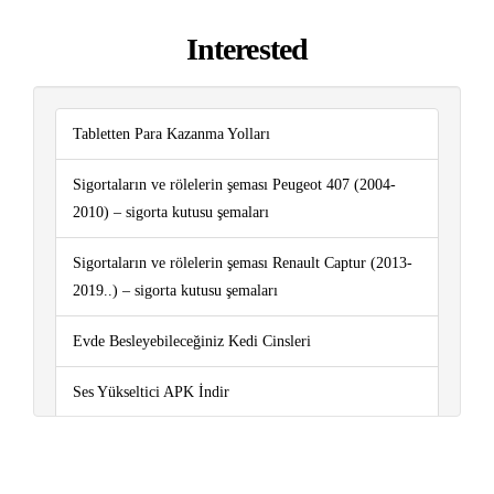
Interested
Tabletten Para Kazanma Yolları
Sigortaların ve rölelerin şeması Peugeot 407 (2004-
2010) – sigorta kutusu şemaları
Sigortaların ve rölelerin şeması Renault Captur (2013-
2019..) – sigorta kutusu şemaları
Evde Besleyebileceğiniz Kedi Cinsleri
Ses Yükseltici APK İndir
Telefondan Kripto Para Madenciliği
Sigortaların ve rölelerin şeması Volkswagen Crafter