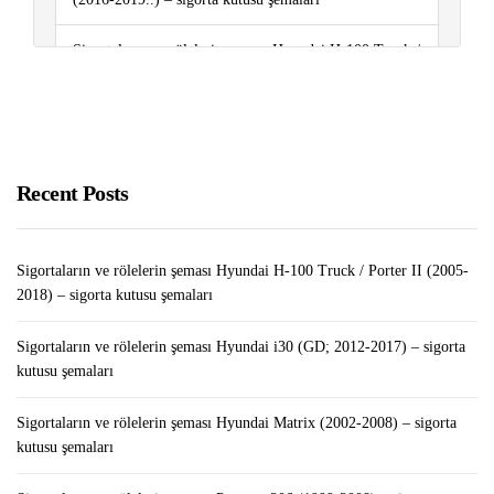
Sigortaların ve rölelerin şeması Hyundai H-100 Truck /
Porter II (2005-2018) – sigorta kutusu şemaları
LEGO Tower MOD APK v1.26.0 (Sınırsız
Para/Mücevher)
Recent Posts
Bilgisayarınızda Hemen Silinmesi Gereken “Gereksiz
Uygulamalar”
Sigortaların ve rölelerin şeması Hyundai H-100 Truck / Porter II (2005-
2018) – sigorta kutusu şemaları
Sigortaların ve rölelerin şeması Hyundai i30 (GD; 2012-2017) – sigorta
kutusu şemaları
Sigortaların ve rölelerin şeması Hyundai Matrix (2002-2008) – sigorta
kutusu şemaları