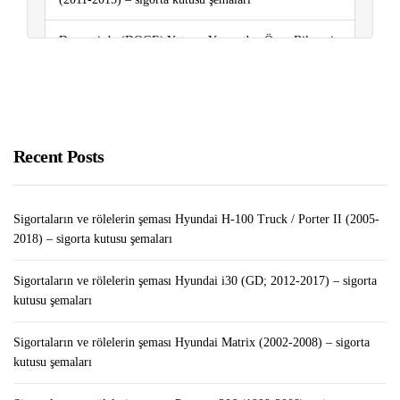
Dogecoin’e (DOGE) Yatırım Yapmadan Önce Bilmeniz
Gereken Her Şey
Sigortaların ve rölelerin şeması Hyundai Matrix (2002-
2008) – sigorta kutusu şemaları
Recent Posts
İPhone’un “Ayarlar” Bölümünde Kayıtlı Şifre Nasıl
Kontrol Edilir / Düzenlenir / Silinir
Sigortaların ve rölelerin şeması Hyundai H-100 Truck / Porter II (2005-
2018) – sigorta kutusu şemaları
Sigortaların ve rölelerin şeması Hyundai i30 (GD; 2012-2017) – sigorta
kutusu şemaları
Sigortaların ve rölelerin şeması Hyundai Matrix (2002-2008) – sigorta
kutusu şemaları