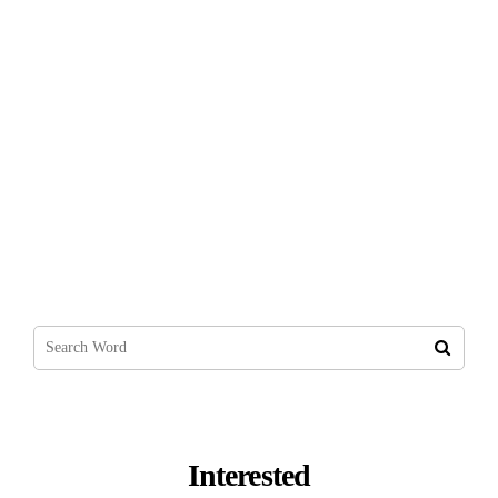
Getir Araba Kurye Nedir? Başvuru Nasıl
Yapılır?
Interested