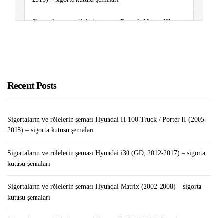
Sigortaların ve rölelerin şeması Renault Master III
(2010-2018) – sigorta kutusu şemaları
Sigortaların ve rölelerin şeması Peugeot Partner (2008-
2018) – sigorta kutusu şemaları
Recent Posts
İPhone’un “Ayarlar” Bölümünde Kayıtlı Şifre Nasıl
Kontrol Edilir / Düzenlenir / Silinir
Sigortaların ve rölelerin şeması Hyundai H-100 Truck / Porter II (2005-
2018) – sigorta kutusu şemaları
Sigortaların ve rölelerin şeması Hyundai i30 (GD; 2012-2017) – sigorta
kutusu şemaları
Sigortaların ve rölelerin şeması Hyundai Matrix (2002-2008) – sigorta
kutusu şemaları