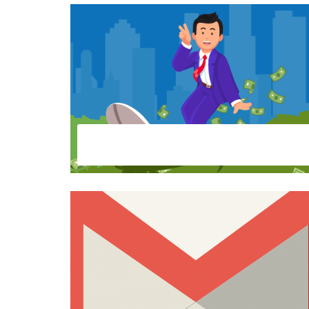
Blog Yazarak Nasıl Para Kazanılır:
Başlangıç ​​Kılavuzu