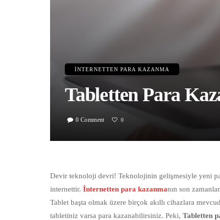
İNTERNETTEN PARA KAZANMA
Tabletten Para Kaz
0 Comment
0
Devir teknoloji devri! Teknolojinin gelişmesiyle yeni p
internettir.
İnternetten para kazanma
nın son zamanlar
Tablet başta olmak üzere birçok akıllı cihazlara mevc
tabletiniz varsa para kazanabilirsiniz. Peki,
Tabletten p