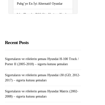
Pubg’ye En İyi Alternatif Oyunlar
WordPress’te RSS Site Haritası Nasıl
Eklenir (Kolay Yol)
Sigortaların ve rölelerin şeması
Volkswagen Tiguan (2008-2017) –
Recent Posts
sigorta kutusu şemaları
Gmail’de Gereksiz E-postalar Bir
Sigortaların ve rölelerin şeması Hyundai H-100 Truck /
Kerede Nasıl Silinir?￼￼
Porter II (2005-2018) – sigorta kutusu şemaları
Sigortaların ve rölelerin şeması Hyundai i30 (GD; 2012-
2017) – sigorta kutusu şemaları
Sigortaların ve rölelerin şeması Hyundai Matrix (2002-
2008) – sigorta kutusu şemaları