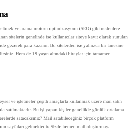
nma
ı yükseltmek ve arama motoru optimizasyonu (SEO) gibi nedenlere
lınan sitelerin genelinde ise kullanıcılar siteye kayıt olarak sunulan
sinde gezerek para kazanır. Bu sitelerden ise yalnızca bir tanesine
lirsiniz. Hem de 18 yaşın altındaki bireyler için tamamen
ysel ve işletmeler çeşitli amaçlarla kullanmak üzere mail satın
da satılmaktadır. Bu işi yapan kişiler genellikle günlük ortalama
nerelerde satacaksınız? Mail satabileceğiniz birçok platform
orum sayfaları gelmektedir. Sizde hemen mail oluşturmaya