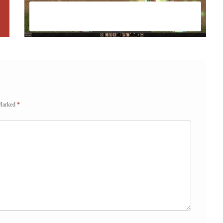
Metin 2 Oynayarak Para Kazanma
Yolları
 Marked
*