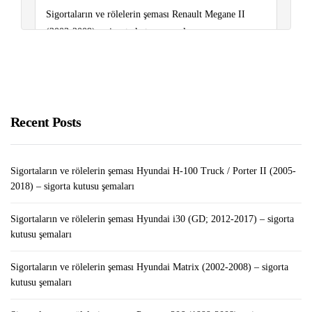
Sigortaların ve rölelerin şeması Renault Megane II
(2003-2009) – sigorta kutusu şemaları
Sigortaların ve rölelerin şeması Renault Clio III (2006-
2012) – sigorta kutusu şemaları
LEGO Tower MOD APK v1.26.0 (Sınırsız
Recent Posts
Para/Mücevher)
Sigortaların ve rölelerin şeması Hyundai H-100 Truck / Porter II (2005-
2018) – sigorta kutusu şemaları
Sigortaların ve rölelerin şeması Hyundai i30 (GD; 2012-2017) – sigorta
kutusu şemaları
Sigortaların ve rölelerin şeması Hyundai Matrix (2002-2008) – sigorta
kutusu şemaları