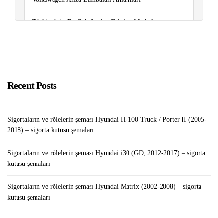
Türkiye’nin En Çok Satılan Telefon Markaları
Android Tabletinizi Windows Monitörü Olarak Nasıl
Kullanabilirsiniz?￼￼
Dolar Kazandıran Uygulamalar Nelerdir? 2022
Recent Posts
Sigortaların ve rölelerin şeması Hyundai H-100 Truck / Porter II (2005-
2018) – sigorta kutusu şemaları
Sigortaların ve rölelerin şeması Hyundai i30 (GD; 2012-2017) – sigorta
kutusu şemaları
Sigortaların ve rölelerin şeması Hyundai Matrix (2002-2008) – sigorta
kutusu şemaları