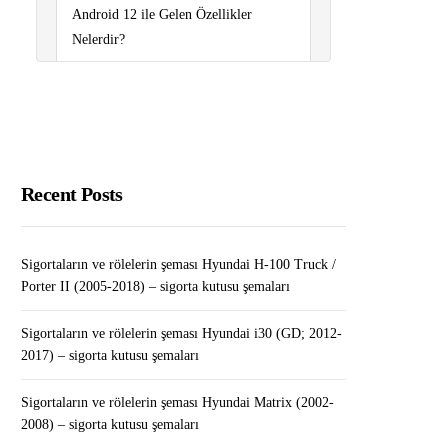
Android 12 ile Gelen Özellikler
Nelerdir?
Sigortaların ve rölelerin şeması
Renault Clio III (2006-2012) – sigorta
kutusu şemaları
Sigortaların ve rölelerin şeması
Recent Posts
Volkswagen Passat B5 (1997-2005) –
sigorta kutusu şemaları
Sigortaların ve rölelerin şeması Hyundai H-100 Truck /
Porter II (2005-2018) – sigorta kutusu şemaları
Sigortaların ve rölelerin şeması Hyundai i30 (GD; 2012-
2017) – sigorta kutusu şemaları
Sigortaların ve rölelerin şeması Hyundai Matrix (2002-
2008) – sigorta kutusu şemaları