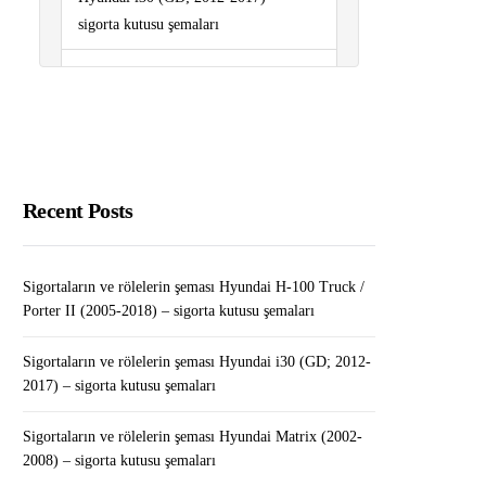
sigorta kutusu şemaları
Sigortaların ve rölelerin şeması
Renault Mégane IV (2016-2019..) –
sigorta kutusu şemaları
Pubg’ye En İyi Alternatif Oyunlar
Recent Posts
Sigortaların ve rölelerin şeması
Peugeot 407 (2004-2010) – sigorta
kutusu şemaları
Sigortaların ve rölelerin şeması Hyundai H-100 Truck /
Porter II (2005-2018) – sigorta kutusu şemaları
WordPress’te Kategoriye Özel
Widget’lar Nasıl Eklenir?
Sigortaların ve rölelerin şeması Hyundai i30 (GD; 2012-
2017) – sigorta kutusu şemaları
Sigortaların ve rölelerin şeması Hyundai Matrix (2002-
2008) – sigorta kutusu şemaları