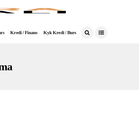
arı
Kredi / Finans
Kyk Kredi / Burs
nma