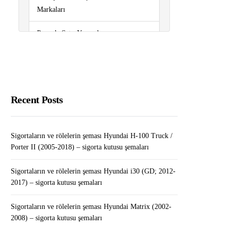
Markaları
Pazarda Satış Yapmak
Sigortaların ve rölelerin şeması
Renault Trafic III (X83; 2015-2019..)
– sigorta kutusu şemaları
Recent Posts
Sigortaların ve rölelerin şeması
Volkswagen Polo (6R/mk5; 2009-
2017) – sigorta kutusu şemaları
Sigortaların ve rölelerin şeması Hyundai H-100 Truck /
Porter II (2005-2018) – sigorta kutusu şemaları
Sigortaların ve rölelerin şeması Hyundai i30 (GD; 2012-
2017) – sigorta kutusu şemaları
Sigortaların ve rölelerin şeması Hyundai Matrix (2002-
2008) – sigorta kutusu şemaları