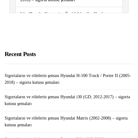
WordPress’te Kategoriye Özel Widget’lar Nasıl
Eklenir?
Pubg’ye En İyi Alternatif Oyunlar
Sigortaların ve rölelerin şeması Peugeot Bipper (2008-
Recent Posts
2015) – sigorta kutusu şemaları
Sigortaların ve rölelerin şeması Hyundai H-100 Truck / Porter II (2005-
2018) – sigorta kutusu şemaları
Sigortaların ve rölelerin şeması Hyundai i30 (GD; 2012-2017) – sigorta
kutusu şemaları
Sigortaların ve rölelerin şeması Hyundai Matrix (2002-2008) – sigorta
kutusu şemaları