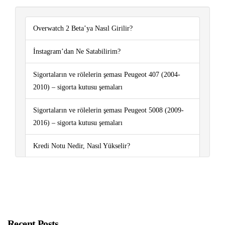
Overwatch 2 Beta’ya Nasıl Girilir?
İnstagram’dan Ne Satabilirim?
Sigortaların ve rölelerin şeması Peugeot 407 (2004-
2010) – sigorta kutusu şemaları
Sigortaların ve rölelerin şeması Peugeot 5008 (2009-
2016) – sigorta kutusu şemaları
Kredi Notu Nedir, Nasıl Yükselir?
Telefondan Kripto Para Madenciliği
Sigortaların ve rölelerin şeması Renault Trafic III
(X83; 2015-2019..) – sigorta kutusu şemaları
Recent Posts